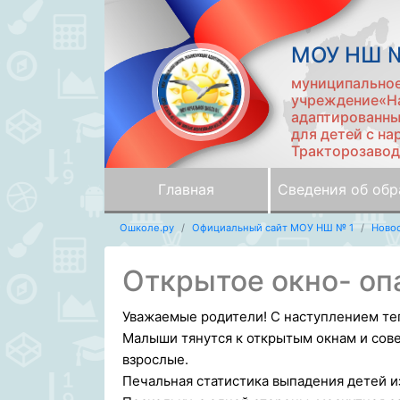
МОУ НШ №
муниципально
учреждение«На
адаптированны
для детей с на
Тракторозавод
Главная
Сведения об обр
Ошколе.ру
Официальный сайт МОУ НШ № 1
Ново
Открытое окно- оп
Уважаемые родители! С наступлением теп
Малыши тянутся к открытым окнам и сове
взрослые.
Печальная статистика выпадения детей из