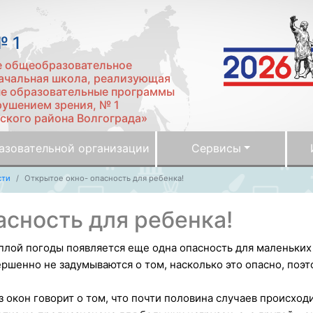
 1
е общеобразовательное
чальная школа, реализующая
е образовательные программы
рушением зрения, № 1
ского района Волгограда»
азовательной организации
Сервисы
сти
Открытое окно- опасность для ребенка!
асность для ребенка!
лой погоды появляется еще одна опасность для маленьких д
ршенно не задумываются о том, насколько это опасно, поэт
 окон говорит о том, что почти половина случаев происход