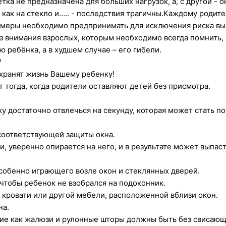
етка не предназначена для больших нагрузок, а, с другой - 
, как на стекло и….. - последствия трагичны.Каждому роди
е меры необходимо предпринимать для исключения риска вы
з внимания взрослых, которым необходимо всегда помнить, 
 ребёнка, а в худшем случае – его гибели.
?
хранят жизнь Вашему ребенку!
 тогда, когда родители оставляют детей без присмотра.
ку достаточно отвлечься на секунду, которая может стать 
 соответствующей защиты окна.
, уверенно опирается на него, и в результате может выпаст
особенно играющего возле окон и стеклянных дверей.
 чтобы ребенок не взобрался на подоконник.
а кровати или другой мебели, расположенной вблизи окон.
на.
кие как жалюзи и рулонные шторы должны быть без свисающ