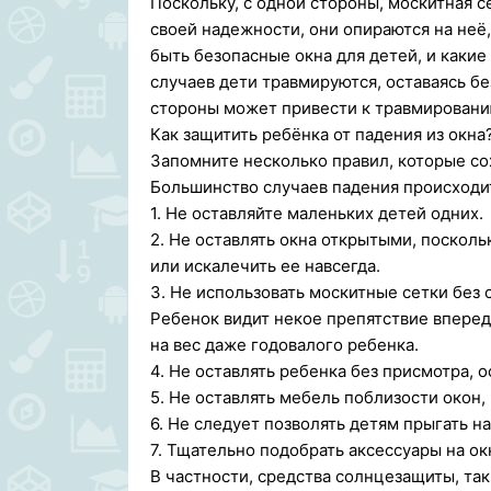
Поскольку, с одной стороны, москитная с
своей надежности, они опираются на неё
быть безопасные окна для детей, и каки
случаев дети травмируются, оставаясь бе
стороны может привести к травмированию
Как защитить ребёнка от падения из окна
Запомните несколько правил, которые со
Большинство случаев падения происходит
1. Не оставляйте маленьких детей одних.
2. Не оставлять окна открытыми, посколь
или искалечить ее навсегда.
3. Не использовать москитные сетки без
Ребенок видит некое препятствие впереди
на вес даже годовалого ребенка.
4. Не оставлять ребенка без присмотра, 
5. Не оставлять мебель поблизости окон,
6. Не следует позволять детям прыгать н
7. Тщательно подобрать аксессуары на ок
В частности, средства солнцезащиты, та