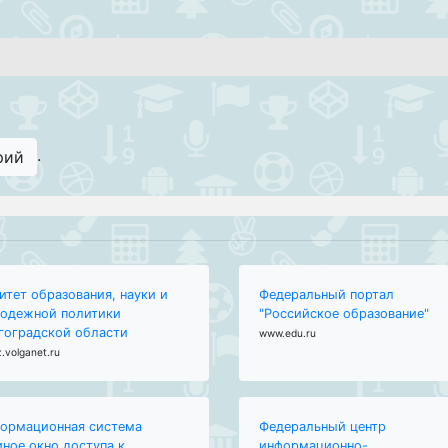
.
рий
итет образования, науки и
Федеральный портал
одежной политики
"Российское образование"
гоградской области
www.edu.ru
.volganet.ru
ормационная система
Федеральный центр
иное окно доступа к
информационно-