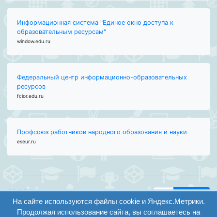
Информационная система "Единое окно доступа к
образовательным ресурсам"
window.edu.ru
Федеральный центр информационно-образовательных
ресурсов
fcior.edu.ru
Профсоюз работников народного образования и науки
eseur.ru
ООО "Центр
Найти
образования и
На сайте используются файлы cookie и Яндекс.Метрики.
вход
консалтинга"
Продолжая использование сайта, вы соглашаетесь на
Версия