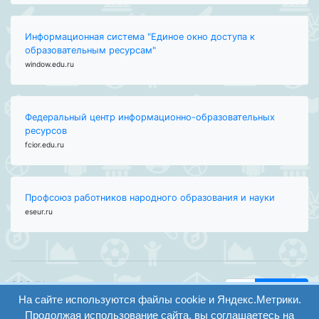
Информационная система "Единое окно доступа к
образовательным ресурсам"
window.edu.ru
Федеральный центр информационно-образовательных
ресурсов
fcior.edu.ru
Профсоюз работников народного образования и науки
eseur.ru
ООО "Центр
Найти
образования и
На сайте используются файлы cookie и Яндекс.Метрики.
вход
консалтинга"
Продолжая использование сайта, вы соглашаетесь на