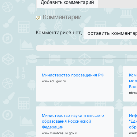
Добавить комментарий
Комментарии
Комментариев нет,
оставить коммента
Министерство просвещения РФ
Ком
мол
www.edu.gov.ru
Вол
obraz
Министерство науки и высшего
Инф
образования Российской
"Ед
Федерации
обр
www.minobrnauki.gov.ru
wind