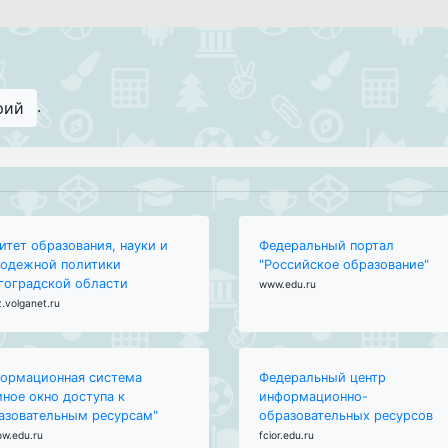
.
рий
итет образования, науки и
Федеральный портал
одежной политики
"Российское образование"
гоградской области
www.edu.ru
.volganet.ru
ормационная система
Федеральный центр
иное окно доступа к
информационно-
азовательным ресурсам"
образовательных ресурсов
ow.edu.ru
fcior.edu.ru