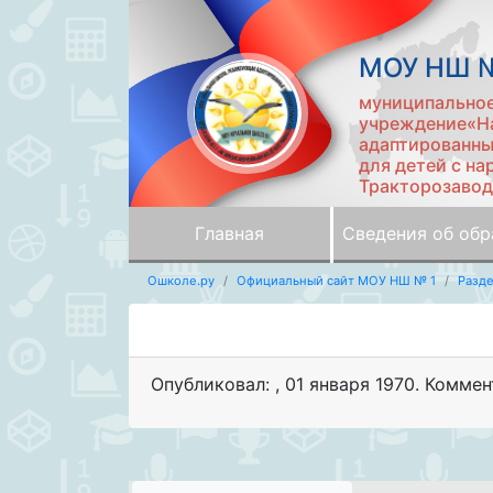
МОУ НШ №
муниципально
учреждение«На
адаптированны
для детей с на
Тракторозавод
Главная
Сведения об обр
Ошколе.ру
Официальный сайт МОУ НШ № 1
Разд
Опубликовал:
,
01 января 1970
. Коммен