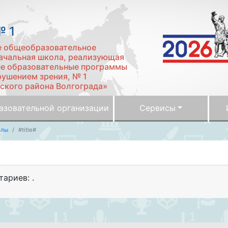
 1
е общеобразовательное
чальная школа, реализующая
е образовательные программы
рушением зрения, № 1
ского района Волгограда»
азовательной организации
Сервисы
елы
#title#
тариев: .